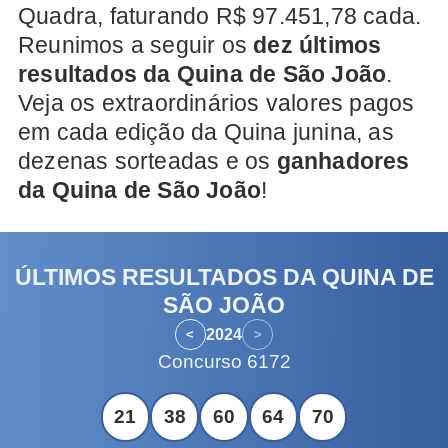
Quadra, faturando R$ 97.451,78 cada.
Reunimos a seguir os
dez últimos
resultados da Quina de São João
.
Veja os extraordinários valores pagos
em cada edição da Quina junina, as
dezenas sorteadas e os
ganhadores
da Quina de São João
!
ÚLTIMOS RESULTADOS DA QUINA DE
SÃO JOÃO
2024
<
>
Concurso
6172
21
38
60
64
70