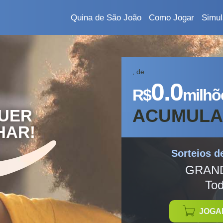
Quina de São João
Como Jogar
Simul
, de
0.0
R$
milhõ
ACUMUL
QUER
HAR!
Sorteios d
GRAN
Tod
JOGA