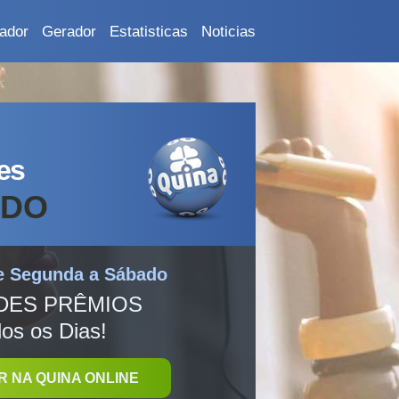
ador
Gerador
Estatisticas
Noticias
es
ADO
e Segunda a Sábado
DES PRÊMIOS
os os Dias!
R NA QUINA ONLINE